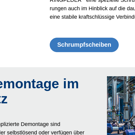
RINGFEDER
eine spezielle Schru
rungen auch im Hinblick auf die da
eine stabile kraftschlüssige Verbind
Schrumpf­scheiben
emontage im
tz
mplizierte Demontage sind
r selbstlösend oder verfügen über