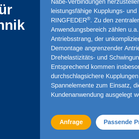
Nabe-Verbindung­en herzustelle
ür
leistungsfähige Kupplungs- und
®
RINGFEDER
. Zu den zentrale
hnik
Anwendungsbereich zählen u.a. 
Antriebsstrang, der unkomplizi
Demontage angrenzender Antri
Drehelastizitäts- und Schwing
Entsprechend kommen insbeso
durchschlagsichere Kupp­lung­en 
Spann­elemente zum Einsatz, die 
Kundenanwendung ausgelegt w
Anfrage
Passende P