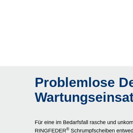
Problemlose D
Wartungseinsa
Für eine im Bedarfsfall rasche und unko
®
RINGFEDER
Schrumpf­scheiben entwede