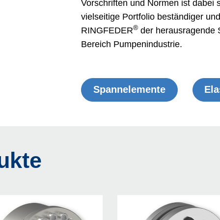
Vorschriften und Normen ist dabei s
vielseitige Portfolio beständiger u
®
RINGFEDER
der herausragende S
Bereich Pumpenindustrie.
Spann­elemente
Ela
ukte