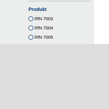
Produkt
RfN 7003
RfN 7004
RfN 7005
RfN 7006
Alle anzeigen
Navigation
Unter
Home
Standort
Produkte
Partner
Lösungen
Anfrage
Downloads
Karriere