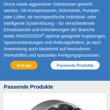
Druck sowie aggressiver Substanzen gerecht
werden. Ob Kompressoren, Rührwerke, Pumpen
oder Lüfter, ob hochspezifische Individual- oder
intelligente Systemlösung – für verschie­denste
Einsatzwecke und Anforde­rungen der Branche
®
bietet RINGFEDER
optimal geeignete Kupp­lung­en,
Spann­verbindungen und Reibungs­federn, je nach
Anwendung auch basierend auf besonderen
Werkstoffen und speziellen Fertigungsprozessen.
Anfrage
Passende Produkte
Passende Produkte