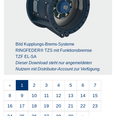
Bild Kupplungs-Brems-Systeme
RINGFEDER® TZS mit Funktionsbremse
TZF EL-SA
Dieser Download steht nur angemeldeten
Nutzern mit Distributor-Account zur Verfügung.
«
1
2
3
4
5
6
7
8
9
10
11
12
13
14
15
16
17
18
19
20
21
22
23