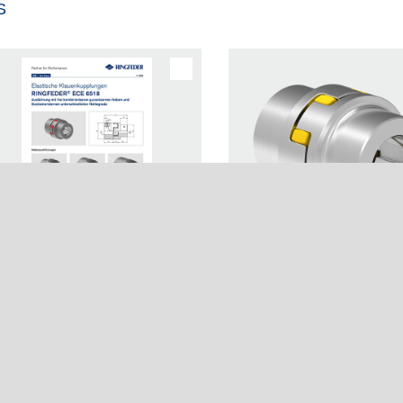
S
nehmen
Nutzung
h Paper Elastische
Bild Elastische
e
Login
uenkupplungen
Klauenkupplungen
netzwerk
Registrierung
NGFEDER® ECE 6518
RINGFEDER® ECE 61
Dieser Download steht 
AGB
angemeldeten Nutzern m
Impressum
Distributor-Account zur