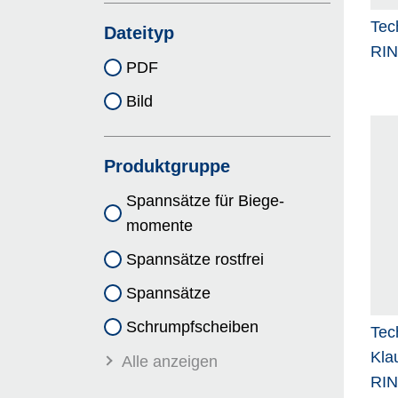
Tec
Dateityp
RI
PDF
Bild
Produktgruppe
Spannsätze für Biege­
momente
Spannsätze rostfrei
Spannsätze
Schrumpf­scheiben
Tec
Kla
Alle anzeigen
RI