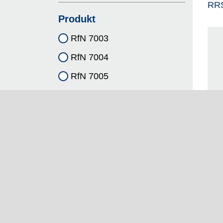
RR
Produkt
RfN 7003
RfN 7004
RfN 7005
RfN 7006
Alle anzeigen
Navigation
Unter
Tec
Home
Standort
Kla
Produkte
Partner
RI
Lösungen
Anfrage
Downloads
Karriere