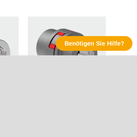
Benötigen Sie Hilfe?
Folgen Sie uns
Bild Elastische
LinkedIn
Klauenkupplungen
Xing
18
RINGFEDER® ECE 6418
nur
Dieser Download steht nur
Twitter
it
angemeldeten Nutzern mit
YouTube
Distributor-Account zur